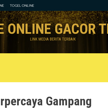
NE
TOGEL ONLINE
E ONLINE GACOR 
LINK MEDIA BERITA TERBAIK
Terpercaya Gampang