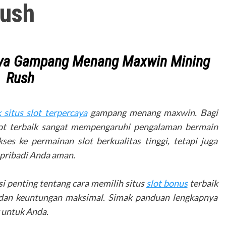
ush
rcaya Gampang Menang Maxwin Mining
Rush
k situs slot terpercaya
gampang menang maxwin. Bagi
lot terbaik sangat mempengaruhi pengalaman bermain
es ke permainan slot berkualitas tinggi, tetapi juga
 pribadi Anda aman.
i penting tentang cara memilih situs
slot bonus
terbaik
an keuntungan maksimal. Simak panduan lengkapnya
k untuk Anda.