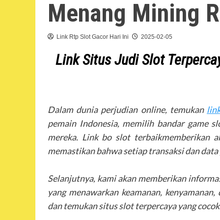
Menang Mining R
Link Rtp Slot Gacor Hari Ini
2025-02-05
Link Situs Judi Slot Terpe
Dalam dunia perjudian online, temukan
lin
pemain Indonesia, memilih bandar game s
mereka. Link bo slot terbaikmemberikan aks
memastikan bahwa setiap transaksi dan data
Selanjutnya, kami akan memberikan informas
yang menawarkan keamanan, kenyamanan, d
dan temukan situs slot terpercaya yang coco